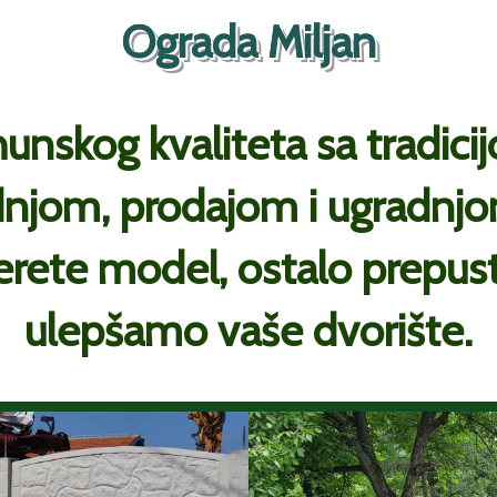
Ograda Miljan
unskog kvaliteta sa tradici
njom, prodajom i ugradnj
rete model, ostalo prepus
ulepšamo vaše dvorište.